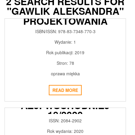
2 SEARCH RESULTS FOR
KOMPUTEROWEGO
"GAWLIK ALEKSANDRA"
WSPOMAGANIA
PROJEKTOWANIA
INSTALACJI WODNO-
ISBN/ISSN:
978-83-7348-770-3
KANALIZACYJNYCH
Wydanie:
1
2019-06-05
ADMIN3992
0
Rok publikacji:
2019
Stron:
78
oprawa miękka
READ MORE
GDAŃSKIE STUDIA
AZJI WSCHODNIEJ
18/2020
ISSN: 2084-2902
2020-12-02
ADMIN3992
0
Rok wydania: 2020