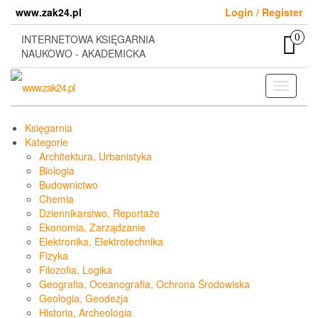
Skip
www.zak24.pl
Login / Register
to
the
0
INTERNETOWA KSIĘGARNIA
content
NAUKOWO - AKADEMICKA
Toggle
navigati
Księgarnia
Kategorie
Architektura, Urbanistyka
Biologia
Budownictwo
Chemia
Dziennikarstwo, Reportaże
Ekonomia, Zarządzanie
Elektronika, Elektrotechnika
Fizyka
Filozofia, Logika
Geografia, Oceanografia, Ochrona Środowiska
Geologia, Geodezja
Historia, Archeologia